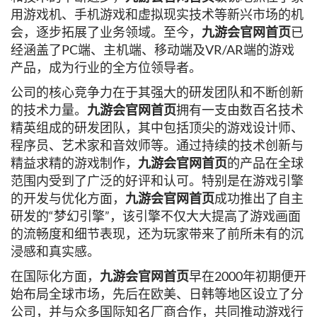
用游戏机、手机游戏和虚拟现实技术等新兴市场的机
会，逐步拓展了业务领域。至今，
九游会官网首页
已
经涵盖了PC端、主机端、移动端及VR/AR端的游戏
产品，成为行业的全方位领导者。
公司的核心竞争力在于其强大的研发团队和不断创新
的技术力量。
九游会官网首页
拥有一支由数百名技术
精英组成的研发团队，其中包括顶尖的游戏设计师、
程序员、艺术家和音效师等。通过持续的技术创新与
精益求精的游戏制作，
九游会官网首页
的产品在全球
范围内受到了广泛的好评和认可。特别是在游戏引擎
的开发与优化方面，
九游会官网首页
成功推出了自主
研发的“梦幻引擎”，该引擎不仅大大提高了游戏画面
的流畅度和细节表现，还为玩家带来了前所未有的沉
浸感和真实感。
在国际化方面，
九游会官网首页
早在2000年初期便开
始布局全球市场，先后在欧美、日韩等地区设立了分
公司，并与众多国际知名厂商合作，共同推动游戏行