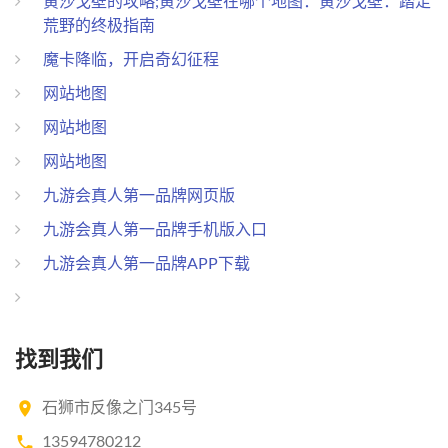
黄沙戈壁的攻略;黄沙戈壁在哪个地图：黄沙戈壁：踏足
荒野的终极指南
魔卡降临，开启奇幻征程
网站地图
网站地图
网站地图
九游会真人第一品牌网页版
九游会真人第一品牌手机版入口
九游会真人第一品牌APP下载
找到我们
石狮市反像之门345号
13594780212