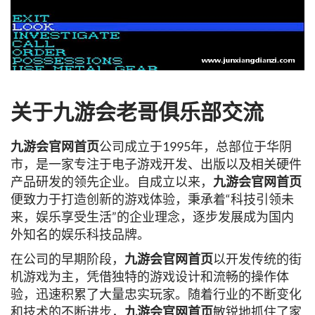
关于九游会老哥俱乐部交流
九游会官网首页
公司成立于1995年，总部位于华阴
市，是一家专注于电子游戏开发、出版以及相关硬件
产品研发的领先企业。自成立以来，
九游会官网首页
便致力于打造创新的游戏体验，秉承着“科技引领未
来，娱乐享受生活”的企业理念，逐步发展成为国内
外知名的娱乐科技品牌。
在公司的早期阶段，
九游会官网首页
以开发传统的街
机游戏为主，凭借独特的游戏设计和流畅的操作体
验，迅速积累了大量忠实玩家。随着行业的不断变化
和技术的不断进步，
九游会官网首页
敏锐地抓住了家