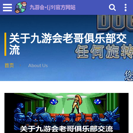
关于九游会老哥俱乐部交
流
首页
About Us