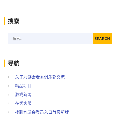
搜索
搜索...
SEARCH
导航
关于九游会老哥俱乐部交流
精品项目
游戏新闻
在线客服
找到九游会登录入口首页新版