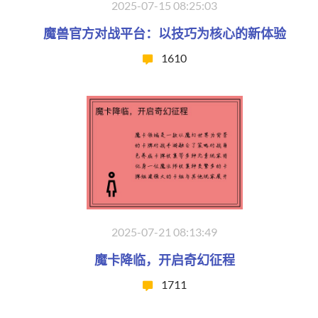
2025-07-15 08:25:03
魔兽官方对战平台：以技巧为核心的新体验
1610
2025-07-21 08:13:49
魔卡降临，开启奇幻征程
1711