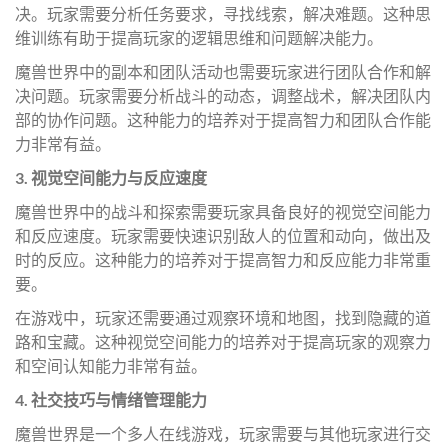
决。玩家需要分析任务要求，寻找线索，解决难题。这种思
维训练有助于提高玩家的逻辑思维和问题解决能力。
魔兽世界中的副本和团队活动也需要玩家进行团队合作和解
决问题。玩家需要分析战斗的动态，调整战术，解决团队内
部的协作问题。这种能力的培养对于提高智力和团队合作能
力非常有益。
3. 视觉空间能力与反应速度
魔兽世界中的战斗和探索需要玩家具备良好的视觉空间能力
和反应速度。玩家需要快速识别敌人的位置和动向，做出及
时的反应。这种能力的培养对于提高智力和反应能力非常重
要。
在游戏中，玩家还需要通过观察环境和地图，找到隐藏的道
路和宝藏。这种视觉空间能力的培养对于提高玩家的观察力
和空间认知能力非常有益。
4. 社交技巧与情绪管理能力
魔兽世界是一个多人在线游戏，玩家需要与其他玩家进行交